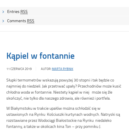
Entries
RSS
Comments
RSS
Kąpiel w fontannie
11 CZERWCA 2019
AUTOR:
MARTA RYBNIK
Słupki termometrów wskazują powyżej 30 stopni i tak będzie co
najmniej do niedzieli. Jak przetrwać upały? Przechodniów może kusić
chłodna woda w fontannie. Niestety kąpiel w niej może się źle
skończyć, nie tylko dla naszego zdrowia, ale również i portfela.
W Białymstoku w trakcie upałów można schłodzić się w
ustawionych na Rynku Kościuszki kurtynach wodnych. Natryski są
rozstawiane przez Wodociągi Białostockie na Rynku niedaleko
fontanny, a także w okolicach kina Ton – przy pomniku J.