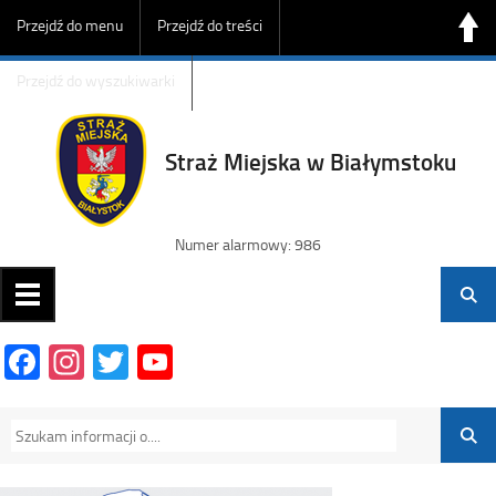
Przejdź do menu
Przejdź do treści
Przejdź do wyszukiwarki
Straż Miejska w Białymstoku
Numer alarmowy: 986
Facebook
Instagram
Twitter
YouTube
Channel