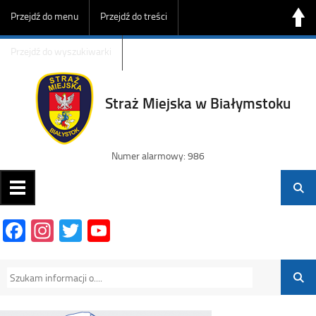
Przejdź do menu
Przejdź do treści
Przejdź do wyszukiwarki
Straż Miejska w Białymstoku
Numer alarmowy: 986
Facebook
Instagram
Twitter
YouTube
Channel