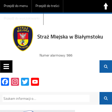
Przejdź do menu
Przejdź do treści
Przejdź do wyszukiwarki
Straż Miejska w Białymstoku
Numer alarmowy: 986
Facebook
Instagram
Twitter
YouTube
Channel