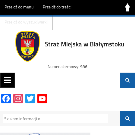
Przejdź do menu
Przejdź do treści
Przejdź do wyszukiwarki
Straż Miejska w Białymstoku
Numer alarmowy: 986
Facebook
Instagram
Twitter
YouTube
Channel