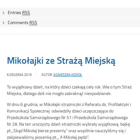
Entries
RSS
Comments
RSS
Mikołajki ze Strażą Miejską
6 GRUDNIA 2019
AUTOR:
AGNIESZKA KOZIOŁ
To wyjątkowy dzień, na który dzieci czekają cały rok. Wie o tym Straż
Miejska, dlatego dziś nie mogło zabraknąć niespodzianek.
W dniu 6 grudnia, w Mikołajki strażniczki z Referatu ds. Profilaktyki i
Komunikacji Społecznej odwiedziły dzieci uczęszczające do
Przedszkola Samorządowego Nr 51 i Przedszkola Samorządowego
Nr 28. Na ten uroczysty dzień strażniczki wybrały wyjątkową bajkę
pt.,,Skąd Mikołaj bierze prezenty” oraz wspólnie nauczyliśmy się i
zaśpiewaliśmy piosenkę pt.,, A Mikołaj pędzi”.