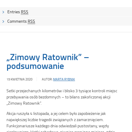
Entries
RSS
Comments
RSS
„Zimowy Ratownik” –
podsumowanie
15 KWIETNIA 2020
AUTOR:
MARTA RYBNIK
Setki przejechanych kilometrów i blisko 3 tysiące kontroli miejsc
przebywania osób bezdomnych – to bilans zakończonej akcji
„Zimowy Ratownik”.
Akcja ruszyła 4 listopada, a jej celem było zapobieżenie jak
największej liczbie tragedii związanych z zamarznięciem.
Funkcjonariusze każdego dnia odwiedzali pustostany, węzły
ciepłownicze, klatki schodowe, piwnice oraz inne miejsca, gdzie