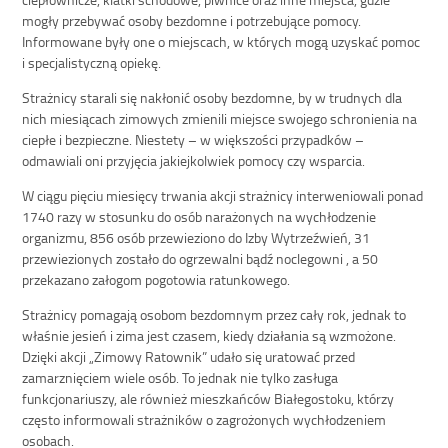
mogły przebywać osoby bezdomne i potrzebujące pomocy.
Informowane były one o miejscach, w których mogą uzyskać pomoc
i specjalistyczną opiekę.
Strażnicy starali się nakłonić osoby bezdomne, by w trudnych dla
nich miesiącach zimowych zmienili miejsce swojego schronienia na
ciepłe i bezpieczne. Niestety – w większości przypadków –
odmawiali oni przyjęcia jakiejkolwiek pomocy czy wsparcia.
W ciągu pięciu miesięcy trwania akcji strażnicy interweniowali ponad
1740 razy w stosunku do osób narażonych na wychłodzenie
organizmu, 856 osób przewieziono do Izby Wytrzeźwień, 31
przewiezionych zostało do ogrzewalni bądź noclegowni , a 50
przekazano załogom pogotowia ratunkowego.
Strażnicy pomagają osobom bezdomnym przez cały rok, jednak to
właśnie jesień i zima jest czasem, kiedy działania są wzmożone.
Dzięki akcji „Zimowy Ratownik” udało się uratować przed
zamarznięciem wiele osób. To jednak nie tylko zasługa
funkcjonariuszy, ale również mieszkańców Białegostoku, którzy
często informowali strażników o zagrożonych wychłodzeniem
osobach.