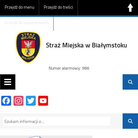
Przejdź do menu
Przejdź do treści
Przejdź do wyszukiwarki
Straż Miejska w Białymstoku
Numer alarmowy: 986
Facebook
Instagram
Twitter
YouTube
Channel