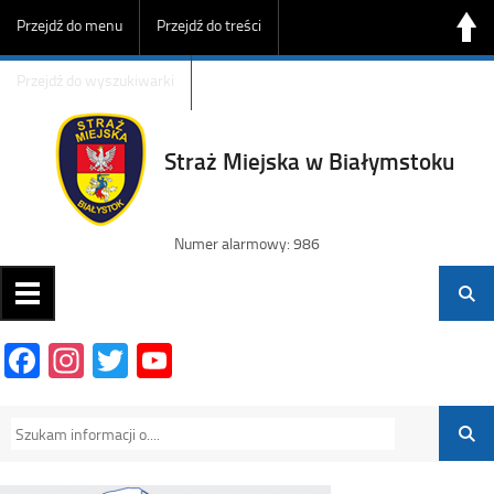
Przejdź do menu
Przejdź do treści
Przejdź do wyszukiwarki
Straż Miejska w Białymstoku
Numer alarmowy: 986
Facebook
Instagram
Twitter
YouTube
Channel