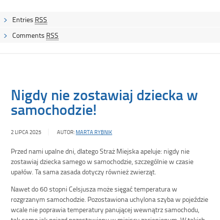
Entries
RSS
Comments
RSS
Nigdy nie zostawiaj dziecka w
samochodzie!
2 LIPCA 2025
AUTOR:
MARTA RYBNIK
Przed nami upalne dni, dlatego Straż Miejska apeluje: nigdy nie
zostawiaj dziecka samego w samochodzie, szczególnie w czasie
upałów. Ta sama zasada dotyczy również zwierząt.
Nawet do 60 stopni Celsjusza może sięgać temperatura w
rozgrzanym samochodzie. Pozostawiona uchylona szyba w pojeździe
wcale nie poprawia temperatury panującej wewnątrz samochodu,
tak samo jak pojazd pozostawiony w miejscu zacienionym. W takich