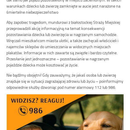
warunkach dziecko lub zwierzę zamknięte w aucie jest narażone na
śmiertelne niebezpieczeństwo
Aby zapobiec tragediom, mundurowi z białostockiej Straży Miejskiej
przeprowadzili akcję informacyjną na temat konsekwencji
pozostawiania dziecka lub zwierzęcia w nagrzanym samochodzie.
Wręczali mieszkańcom miasta ulotki, a także zachęcali właścicieli i
najemców sklepów do umieszczania w widocznych miejscach
plakatów. Informacje w nich zawarte są zwięzłe i bardzo czytelne.
Przesłanie jest jednoznaczne – pozostawianie w nagrzanym
pojeździe dziecka może kosztować je życie.
Nie bądźmy obojętni! Gdy zauważymy, że jakaś osoba lub zwierzę
znajduje się w sytuacji zagrażającej zdrowiu lub życiu – poinformujmy
odpowiednie służby dzwoniąc pod numer alarmowy 112 lub 986.