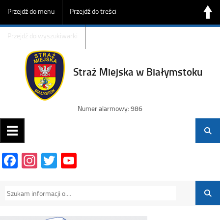
Przejdź do menu
Przejdź do treści
Przejdź do wyszukiwarki
Straż Miejska w Białymstoku
Numer alarmowy: 986
Facebook
Instagram
Twitter
YouTube
Channel