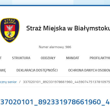
Straż Miejska w Białymstok
Numer alarmowy: 986
T
STRUKTURA
ODDZIAŁY
MANDAT
PROFILAKTYK
AWĘ
DEKLARACJA DOSTĘPNOŚCI
OCHRONA DANYCH OSOBO
czny senior
337020101_892331978661960_44590747513781097
be
337020101_892331978661960_4
el