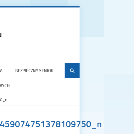
u
A
BEZPIECZNY SENIOR
WYCH
50_n
459074751378109750_n