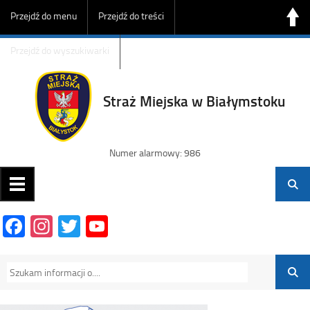
Przejdź do menu
Przejdź do treści
Przejdź do wyszukiwarki
Straż Miejska w Białymstoku
Numer alarmowy: 986
Facebook
Instagram
Twitter
YouTube
Channel