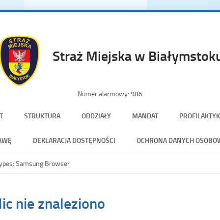
Straż Miejska w Białymstok
Numer alarmowy: 986
T
STRUKTURA
ODDZIAŁY
MANDAT
PROFILAKTYK
AWĘ
DEKLARACJA DOSTĘPNOŚCI
OCHRONA DANYCH OSOBO
Types:
Samsung Browser
be
ic nie znaleziono
el