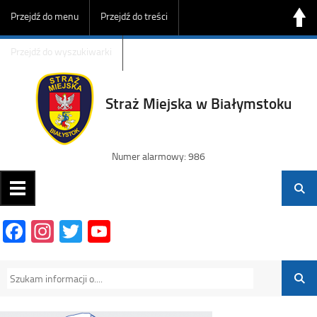
Przejdź do menu
Przejdź do treści
Przejdź do wyszukiwarki
Straż Miejska w Białymstoku
Numer alarmowy: 986
Facebook
Instagram
Twitter
YouTube
Channel