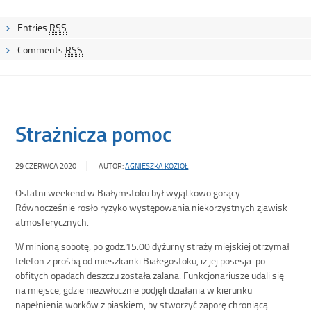
Entries
RSS
Comments
RSS
Strażnicza pomoc
29 CZERWCA 2020
AUTOR:
AGNIESZKA KOZIOŁ
Ostatni weekend w Białymstoku był wyjątkowo gorący.
Równocześnie rosło ryzyko występowania niekorzystnych zjawisk
atmosferycznych.
W minioną sobotę, po godz.15.00 dyżurny straży miejskiej otrzymał
telefon z prośbą od mieszkanki Białegostoku, iż jej posesja po
obfitych opadach deszczu została zalana. Funkcjonariusze udali się
na miejsce, gdzie niezwłocznie podjęli działania w kierunku
napełnienia worków z piaskiem, by stworzyć zaporę chroniącą