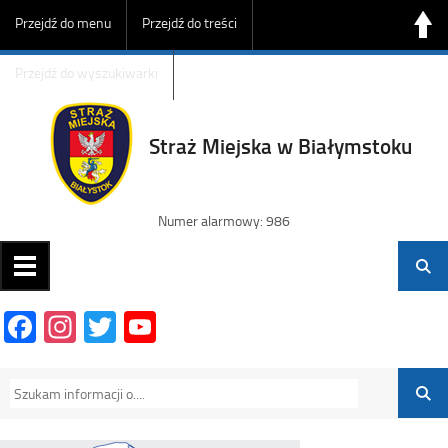
Przejdź do menu
Przejdź do treści
Przejdź do wyszukiwarki
Straż Miejska w Białymstoku
Numer alarmowy: 986
Facebook
Instagram
Twitter
YouTube
Channel