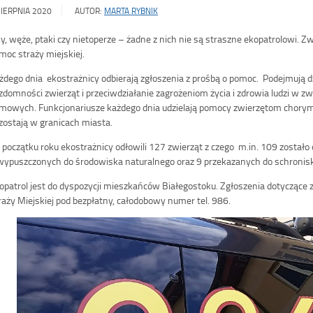
SIERPNIA 2020
AUTOR:
MARTA RYBNIK
sy, węże, ptaki czy nietoperze – żadne z nich nie są straszne ekopatrolowi. 
moc straży miejskiej.
żdego dnia ekostrażnicy odbierają zgłoszenia z prośbą o pomoc. Podejmują d
zdomności zwierząt i przeciwdziałanie zagrożeniom życia i zdrowia ludzi w 
mowych. Funkcjonariusze każdego dnia udzielają pomocy zwierzętom chorym
zostają w granicach miasta.
 początku roku ekostrażnicy odłowili 127 zwierząt z czego m.in. 109 zostało
wypuszczonych do środowiska naturalnego oraz 9 przekazanych do schroniska
opatrol jest do dyspozycji mieszkańców Białegostoku. Zgłoszenia dotyczące
raży Miejskiej pod bezpłatny, całodobowy numer tel. 986.