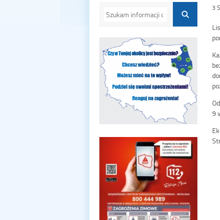
3 
Li
po
Ka
be
do
po
Od
9 
Ek
St