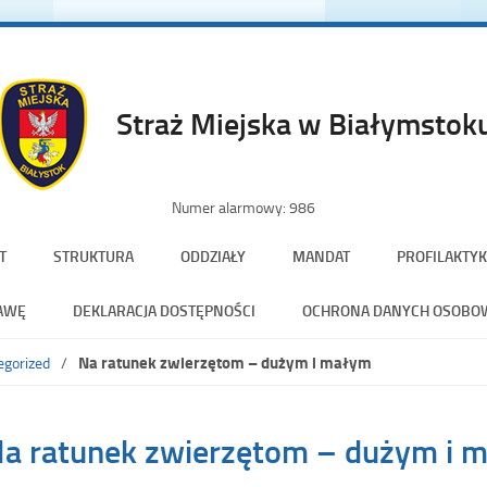
Straż Miejska w Białymstok
Numer alarmowy: 986
T
STRUKTURA
ODDZIAŁY
MANDAT
PROFILAKTYK
AWĘ
DEKLARACJA DOSTĘPNOŚCI
OCHRONA DANYCH OSOBO
Na ratunek zwierzętom – dużym i małym
egorized
be
a ratunek zwierzętom – dużym i 
el