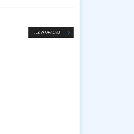
JEŻ W OPAŁACH