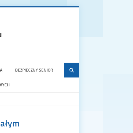
u
A
BEZPIECZNY SENIOR
WYCH
małym