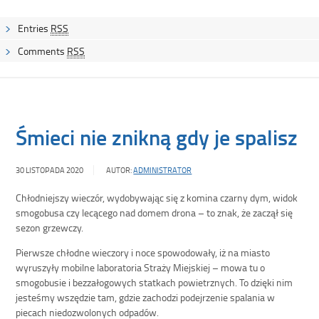
Entries
RSS
Comments
RSS
Śmieci nie znikną gdy je spalisz
30 LISTOPADA 2020
AUTOR:
ADMINISTRATOR
Chłodniejszy wieczór, wydobywając się z komina czarny dym, widok
smogobusa czy lecącego nad domem drona – to znak, że zaczął się
sezon grzewczy.
Pierwsze chłodne wieczory i noce spowodowały, iż na miasto
wyruszyły mobilne laboratoria Straży Miejskiej – mowa tu o
smogobusie i bezzałogowych statkach powietrznych. To dzięki nim
jesteśmy wszędzie tam, gdzie zachodzi podejrzenie spalania w
piecach niedozwolonych odpadów.