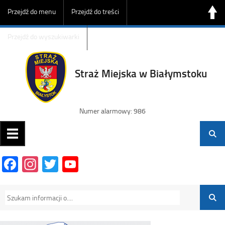
Przejdź do menu
Przejdź do treści
Przejdź do wyszukiwarki
Straż Miejska w Białymstoku
Numer alarmowy: 986
Facebook
Instagram
Twitter
YouTube
Channel