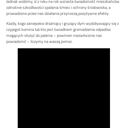
Jednak widzimy, iż z roku na rok wzrasta świadomość mieszkańców
odnośnie szkodliwości spalania śmieci i ochrony środowiska, a
prowadzone przez nas działania przynoszą pozytywne efekty.
Każdy, kogo zaniepokoi drażniący i gryzący dym wydobywający się z
czyjegoś komina lub kto jest świadkiem gromadzenia odpadów
mogących służyć do palenia – powinien niezwłocznie nas
powiadomić – liczymy na waszą pomoc.