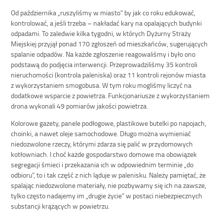
Od października „ruszyliśmy w miasto” by jak co roku edukować,
kontrolować, a jeśli trzeba – nakładać kary na opalających budynki
odpadami. To zaledwie kilka tygodni, w których Dyżurny Straży
Miejskiej przyjął ponad 170 zgłoszeń od mieszkańców, sugerujących
spalanie odpadów. Na każde zgłoszenie reagowaliśmy i było ono
podstawą do podjęcia interwencji. Przeprowadziliśmy 35 kontroli
nieruchomości (kontrola paleniska) oraz 11 kontroli rejonów miasta
z wykorzystaniem smogobusa. W tym roku mogliśmy liczyć na
dodatkowe wsparcie z powietrza. Funkcjonariusze z wykorzystaniem
drona wykonali 49 pomiarów jakości powietrza.
Kolorowe gazety, panele podłogowe, plastikowe butelki po napojach,
choinki, a nawet oleje samochodowe. Długo można wymieniać
niedozwolone rzeczy, którymi zdarza się palić w przydomowych
kotłowniach. I choć każde gospodarstwo domowe ma obowiązek
segregacji śmieci i przekazania ich w odpowiednim terminie „do
odbioru”, to i tak część z nich ląduje w palenisku. Należy pamiętać, że
spalając niedozwolone materiały, nie pozbywamy się ich na zawsze,
tylko często nadajemy im „drugie życie” w postaci niebezpiecznych
substancji krążących w powietrzu.