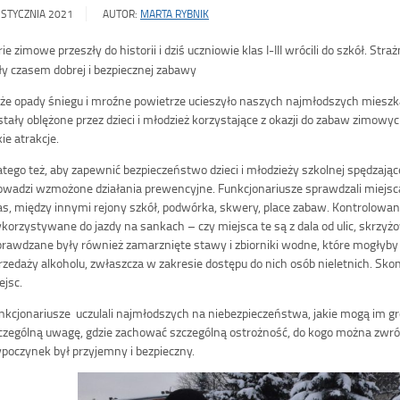
 STYCZNIA 2021
AUTOR:
MARTA RYBNIK
rie zimowe przeszły do historii i dziś uczniowie klas I-III wrócili do szkół. Stra
ły czasem dobrej i bezpiecznej zabawy
że opady śniegu i mroźne powietrze ucieszyło naszych najmłodszych mieszka
stały oblężone przez dzieci i młodzież korzystające z okazji do zabaw zimowyc
kie atrakcje.
atego też, aby zapewnić bezpieczeństwo dzieci i młodzieży szkolnej spędzając
owadzi wzmożone działania prewencyjne. Funkcjonariusze sprawdzali miejsc
as, między innymi rejony szkół, podwórka, skwery, place zabaw. Kontrolowan
korzystywane do jazdy na sankach – czy miejsca te są z dala od ulic, skrzy
rawdzane były również zamarznięte stawy i zbiorniki wodne, które mogłyby 
rzedaży alkoholu, zwłaszcza w zakresie dostępu do nich osób nieletnich. Sko
ejsc.
nkcjonariusze uczulali najmłodszych na niebezpieczeństwa, jakie mogą im gr
czególną uwagę, gdzie zachować szczególną ostrożność, do kogo można zwróci
poczynek był przyjemny i bezpieczny.