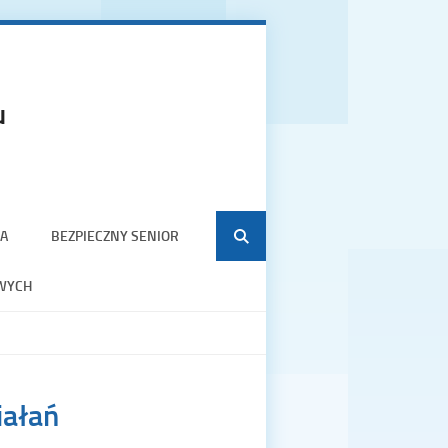
u
A
BEZPIECZNY SENIOR
WYCH
iałań