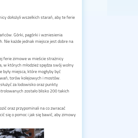
żnicy dołożyli wszelkich starań, aby te ferie
ńców. Górki, pagórki i wzniesienia
h. Nie każde jednak miejsce jest dobre na
ej ferie zimowe w mieście strażnicy
a, w których młodzież spędza swój wolny
e były miejsca, które mogłyby być
żowań, torów kolejowych i mostów.
służyć za lodowisko oraz punkty
ntrolowanych zostało blisko 200 takich
ozić oraz przypominali na co zwracać
ć się o pomoc i jak się bawić, aby zimowy