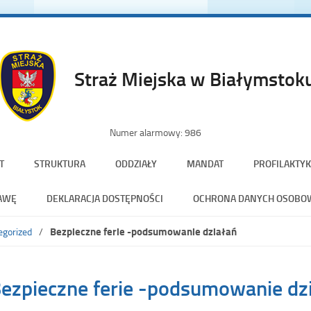
Straż Miejska w Białymstok
Numer alarmowy: 986
T
STRUKTURA
ODDZIAŁY
MANDAT
PROFILAKTYK
AWĘ
DEKLARACJA DOSTĘPNOŚCI
OCHRONA DANYCH OSOBO
Bezpieczne ferie -podsumowanie działań
egorized
be
ezpieczne ferie -podsumowanie dz
el