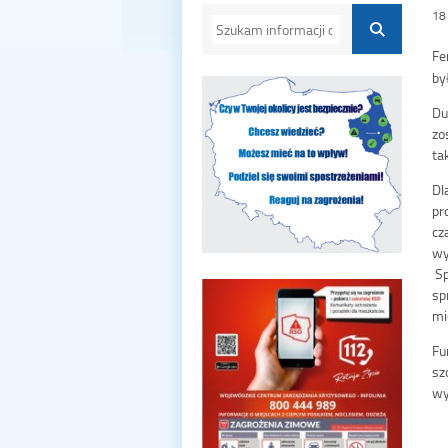
18
Fe
by
Du
zo
ta
Dl
pr
cz
wy
Sp
sp
mi
Fu
sz
wy