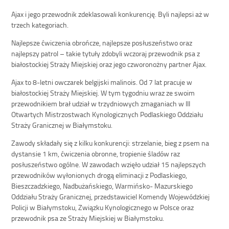
Ajax i jego przewodnik zdeklasowali konkurencję. Byli najlepsi aż w
trzech kategoriach.
Najlepsze ćwiczenia obrończe, najlepsze posłuszeństwo oraz
najlepszy patrol – takie tytuły zdobyli wczoraj przewodnik psa z
białostockiej Straży Miejskiej oraz jego czworonożny partner Ajax.
Ajax to 8-letni owczarek belgijski malinois. Od 7 lat pracuje w
białostockiej Straży Miejskiej. W tym tygodniu wraz ze swoim
przewodnikiem brał udział w trzydniowych zmaganiach w III
Otwartych Mistrzostwach Kynologicznych Podlaskiego Oddziału
Straży Granicznej w Białymstoku.
Zawody składały się z kilku konkurencji: strzelanie, bieg z psem na
dystansie 1 km, ćwiczenia obronne, tropienie śladów raz
posłuszeństwo ogólne. W zawodach wzięło udział 15 najlepszych
przewodników wyłonionych drogą eliminacji z Podlaskiego,
Bieszczadzkiego, Nadbużańskiego, Warmińsko- Mazurskiego
Oddziału Straży Granicznej, przedstawiciel Komendy Wojewódzkiej
Policji w Białymstoku, Związku Kynologicznego w Polsce oraz
przewodnik psa ze Straży Miejskiej w Białymstoku.