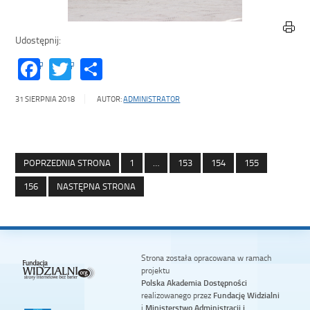
Udostępnij:
Facebook
Twitter
Share
31 SIERPNIA 2018
AUTOR:
ADMINISTRATOR
POPRZEDNIA STRONA
1
…
153
154
155
156
NASTĘPNA STRONA
Strona została opracowana w ramach
projektu
Polska Akademia Dostępności
realizowanego przez
Fundację Widzialni
i
Ministerstwo Administracji i