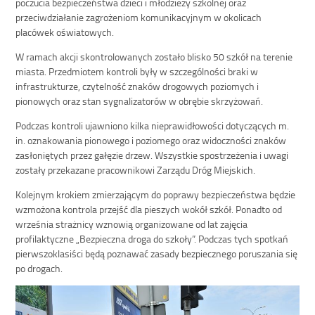
poczucia bezpieczeństwa dzieci i młodzieży szkolnej oraz
przeciwdziałanie zagrożeniom komunikacyjnym w okolicach
placówek oświatowych.
W ramach akcji skontrolowanych zostało blisko 50 szkół na terenie
miasta. Przedmiotem kontroli były w szczególności braki w
infrastrukturze, czytelność znaków drogowych poziomych i
pionowych oraz stan sygnalizatorów w obrębie skrzyżowań.
Podczas kontroli ujawniono kilka nieprawidłowości dotyczących m.
in. oznakowania pionowego i poziomego oraz widoczności znaków
zasłoniętych przez gałęzie drzew. Wszystkie spostrzeżenia i uwagi
zostały przekazane pracownikowi Zarządu Dróg Miejskich.
Kolejnym krokiem zmierzającym do poprawy bezpieczeństwa będzie
wzmożona kontrola przejść dla pieszych wokół szkół. Ponadto od
września strażnicy wznowią organizowane od lat zajęcia
profilaktyczne „Bezpieczna droga do szkoły”. Podczas tych spotkań
pierwszoklasiści będą poznawać zasady bezpiecznego poruszania się
po drogach.