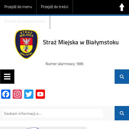
Przejdź do menu
Przejdź do treści
Przejdź do wyszukiwarki
Straż Miejska w Białymstoku
Numer alarmowy: 986
Facebook
Instagram
Twitter
YouTube
Channel