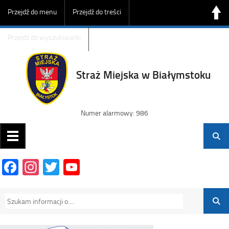
Przejdź do menu
Przejdź do treści
Przejdź do wyszukiwarki
Straż Miejska w Białymstoku
Numer alarmowy: 986
Facebook
Instagram
Twitter
YouTube
Channel