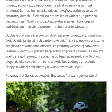
rowerzystów. Każdy napotkany na ich drodze cyklista mógł
otrzymać kamizelkę i opaskę odblaskową.Wszystko po to, żeby
amatorzy dwóch kółek byli na drodze lepiej widoczni, a przez to
.
bezpieczniejsi
Warto o to zadbać, zwłaszcza jeśli ktoś często
podróżuje po mieście rowerem – niekoniecznie wieczorem.
Odblaski ułatwiają kierowcom dostrzeżenie rowerzysty, ponieważ
światło odbija się od nich zarówno w dzień, jak i w nocy, co znacznie
zwiększa prawdopodobieństwo, że zostaną wcześniej zauważeni.
Jestem widoczny = jestem bezpieczny, to proste równanie i zawsze
warto się go trzymać, niezależnie od tego, gdzie jeździmy. Krótko,
długo, daleko czy blisko – to naprawdę bez żadnego znaczenia.
Dbając o widoczność dbamy o własne zdrowie i życie.
Rowerzysto! Daj się zauważyć! Bezpieczeństwa nigdy za wiele!