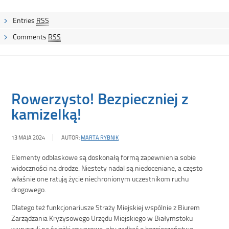
Entries
RSS
Comments
RSS
Rowerzysto! Bezpieczniej z
kamizelką!
13 MAJA 2024
AUTOR:
MARTA RYBNIK
Elementy odblaskowe są doskonałą formą zapewnienia sobie
widoczności na drodze. Niestety nadal są niedoceniane, a często
właśnie one ratują życie niechronionym uczestnikom ruchu
drogowego.
Dlatego też funkcjonariusze Straży Miejskiej wspólnie z Biurem
Zarządzania Kryzysowego Urzędu Miejskiego w Białymstoku
wyruszyli na ścieżki rowerowe, aby zadbać o bezpieczeństwo